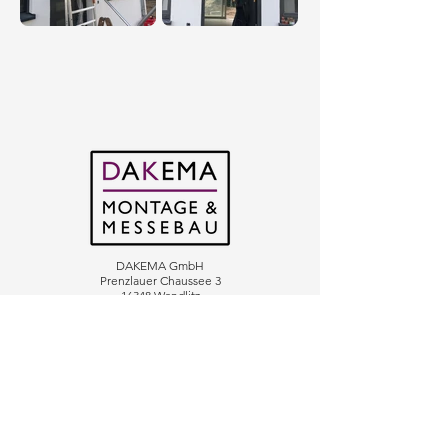
DAKEMA GmbH
Prenzlauer Chaussee 3
16348 Wandlitz
Telefon:
033397 - 29 29 98
E-Mail:
info@dakema.de
Stellenmarkt